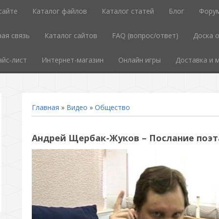
сайте
Каталог файлов
Каталог статей
Блог
Фору
ая связь
Каталог сайтов
FAQ (вопрос/ответ)
Доска 
айс-лист
Интернет-магазин
Онлайн игры
Доставка и 
Главная
»
Видео
»
Общество
Андрей Щербак-Жуков – Послание поэта