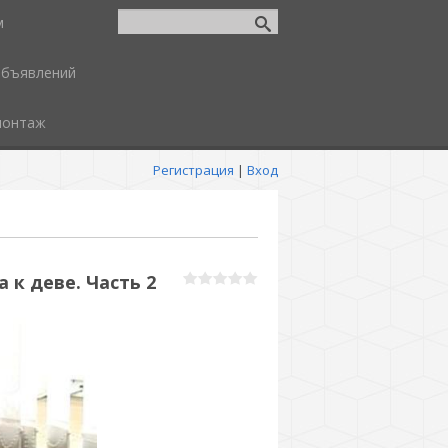
м
объявлений
монтаж
Регистрация
|
Вход
 к деве. Часть 2