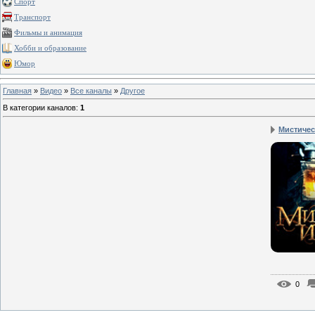
Спорт
Транспорт
Фильмы и анимация
Хобби и образование
Юмор
Главная
»
Видео
»
Все каналы
»
Другое
В категории каналов
:
1
Мистичес
0