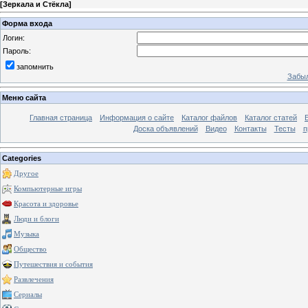
[
Зеркала и Стёкла
]
Форма входа
Логин:
Пароль:
запомнить
Забыл
Меню сайта
Главная страница
Информация о сайте
Каталог файлов
Каталог статей
Доска объявлений
Видео
Контакты
Тесты
п
Categories
Другое
Компьютерные игры
Красота и здоровье
Люди и блоги
Музыка
Общество
Путешествия и события
Развлечения
Сериалы