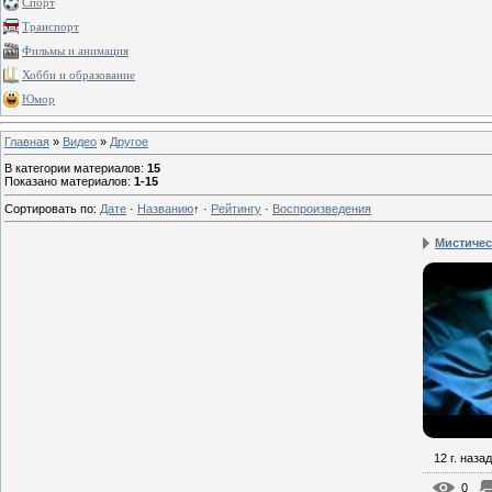
Спорт
Транспорт
Фильмы и анимация
Хобби и образование
Юмор
Главная
»
Видео
»
Другое
В категории материалов
:
15
Показано материалов
:
1-15
Сортировать по
:
Дате
·
Названию
↑
·
Рейтингу
·
Воспроизведения
Мистическ
12 г. назад
0