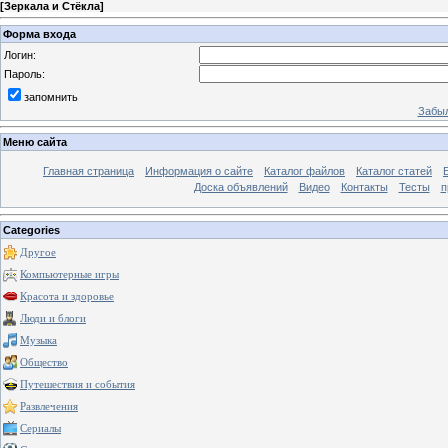
[
Зеркала и Стёкла
]
Форма входа
Логин:
Пароль:
запомнить
Забыл
Меню сайта
Главная страница
Информация о сайте
Каталог файлов
Каталог статей
Доска объявлений
Видео
Контакты
Тесты
п
Categories
Другое
Компьютерные игры
Красота и здоровье
Люди и блоги
Музыка
Общество
Путешествия и события
Развлечения
Сериалы