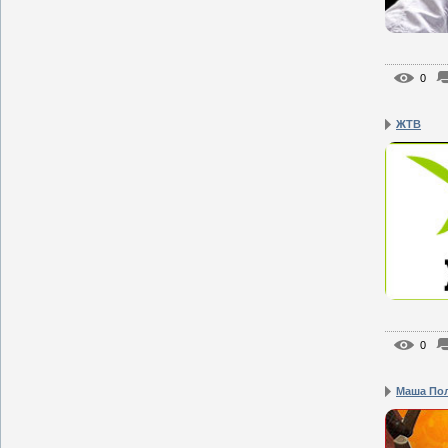
0
ЖТВ
0
Маша По