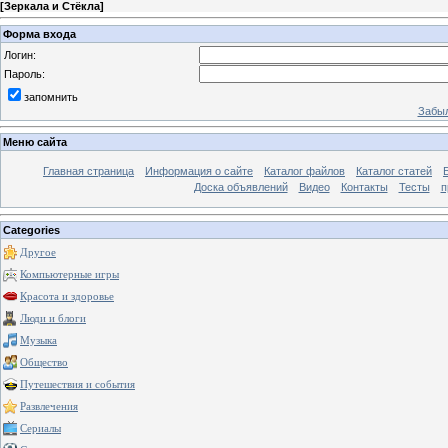
[
Зеркала и Стёкла
]
Форма входа
Логин:
Пароль:
запомнить
Забыл
Меню сайта
Главная страница
Информация о сайте
Каталог файлов
Каталог статей
Доска объявлений
Видео
Контакты
Тесты
п
Categories
Другое
Компьютерные игры
Красота и здоровье
Люди и блоги
Музыка
Общество
Путешествия и события
Развлечения
Сериалы