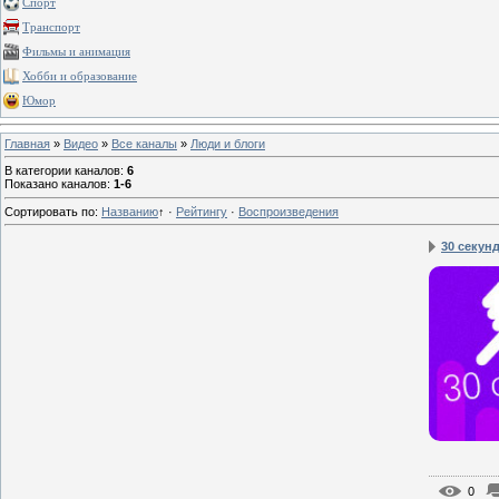
Спорт
Транспорт
Фильмы и анимация
Хобби и образование
Юмор
Главная
»
Видео
»
Все каналы
»
Люди и блоги
В категории каналов
:
6
Показано каналов
:
1-6
Сортировать по
:
Названию
↑
·
Рейтингу
·
Воспроизведения
30 секунд 
0