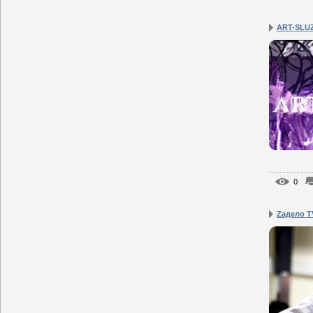
ART-SLU
0
Zадело T