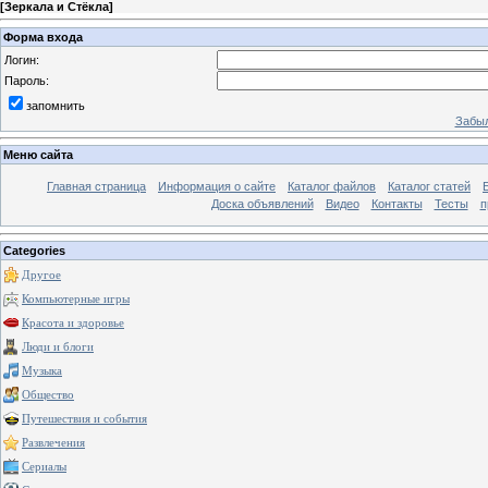
[
Зеркала и Стёкла
]
Форма входа
Логин:
Пароль:
запомнить
Забыл
Меню сайта
Главная страница
Информация о сайте
Каталог файлов
Каталог статей
Доска объявлений
Видео
Контакты
Тесты
п
Categories
Другое
Компьютерные игры
Красота и здоровье
Люди и блоги
Музыка
Общество
Путешествия и события
Развлечения
Сериалы