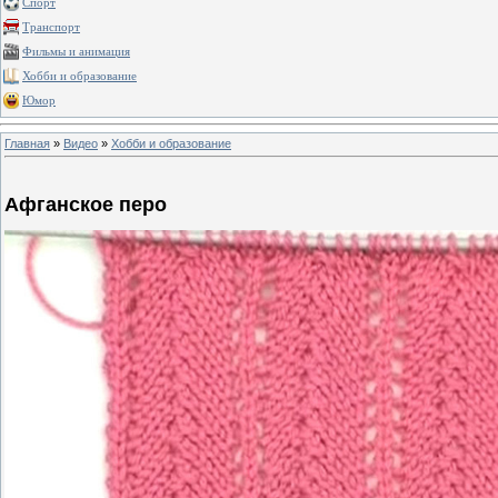
Спорт
Транспорт
Фильмы и анимация
Хобби и образование
Юмор
Главная
»
Видео
»
Хобби и образование
Афганское перо