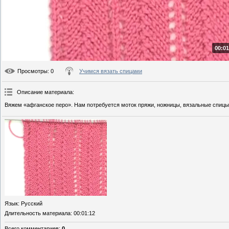
00:01
Просмотры
: 0
Учимся вязать спицами
Описание материала
:
Вяжем «афганское перо». Нам потребуется моток пряжи, ножницы, вязальные спицы 
Язык
: Русский
Длительность материала
: 00:01:12
Всего комментариев
:
0