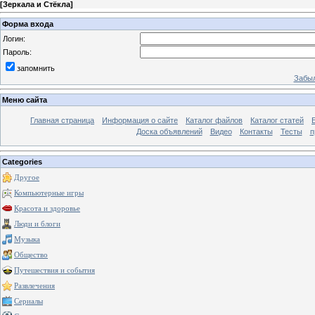
[
Зеркала и Стёкла
]
Форма входа
Логин:
Пароль:
запомнить
Забыл
Меню сайта
Главная страница
Информация о сайте
Каталог файлов
Каталог статей
Доска объявлений
Видео
Контакты
Тесты
п
Categories
Другое
Компьютерные игры
Красота и здоровье
Люди и блоги
Музыка
Общество
Путешествия и события
Развлечения
Сериалы