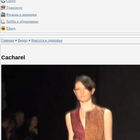
Спорт
Транспорт
Фильмы и анимация
Хобби и образование
Юмор
Главная
»
Видео
»
Красота и здоровье
Cacharel