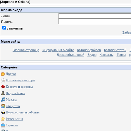
[
Зеркала и Стёкла
]
Форма входа
Логин:
Пароль:
запомнить
Забыл
Меню сайта
Главная страница
Информация о сайте
Каталог файлов
Каталог статей
Доска объявлений
Видео
Контакты
Тесты
п
Categories
Другое
Компьютерные игры
Красота и здоровье
Люди и блоги
Музыка
Общество
Путешествия и события
Развлечения
Сериалы