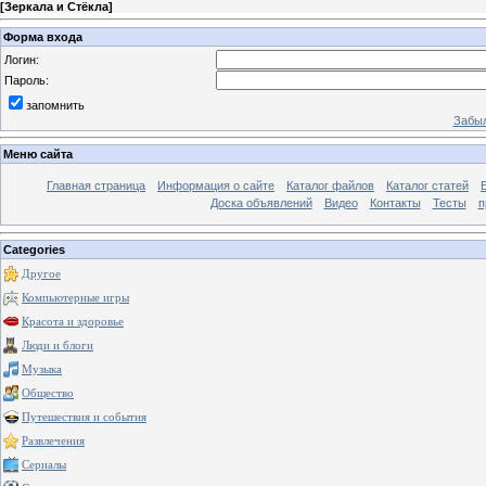
[
Зеркала и Стёкла
]
Форма входа
Логин:
Пароль:
запомнить
Забыл
Меню сайта
Главная страница
Информация о сайте
Каталог файлов
Каталог статей
Доска объявлений
Видео
Контакты
Тесты
п
Categories
Другое
Компьютерные игры
Красота и здоровье
Люди и блоги
Музыка
Общество
Путешествия и события
Развлечения
Сериалы