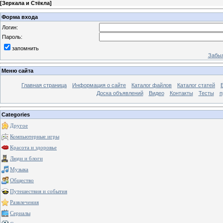
[
Зеркала и Стёкла
]
Форма входа
Логин:
Пароль:
запомнить
Забыл
Меню сайта
Главная страница
Информация о сайте
Каталог файлов
Каталог статей
Доска объявлений
Видео
Контакты
Тесты
п
Categories
Другое
Компьютерные игры
Красота и здоровье
Люди и блоги
Музыка
Общество
Путешествия и события
Развлечения
Сериалы