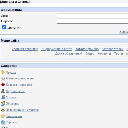
[
Зеркала и Стёкла
]
Форма входа
Логин:
Пароль:
запомнить
Забыл
Меню сайта
Главная страница
Информация о сайте
Каталог файлов
Каталог статей
Доска объявлений
Видео
Контакты
Тесты
п
Categories
Другое
Компьютерные игры
Красота и здоровье
Люди и блоги
Музыка
Общество
Путешествия и события
Развлечения
Сериалы