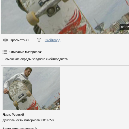
00:02
Просмотры
: 0
Скейтборд
Описание материала
:
Шаманские обряды заядлого скейтбордиста.
Язык
: Русский
Длительность материала
: 00:02:58
Всего комментариев
:
0