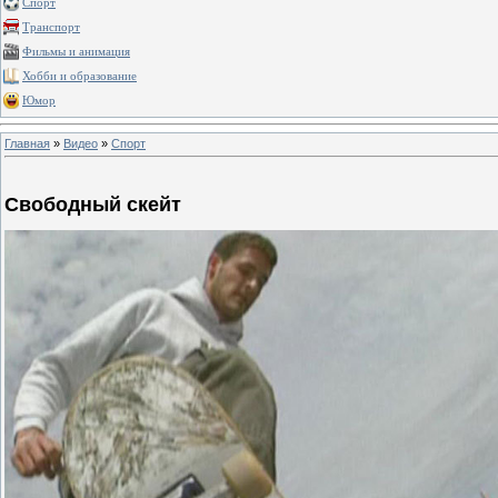
Спорт
Транспорт
Фильмы и анимация
Хобби и образование
Юмор
Главная
»
Видео
»
Спорт
Свободный скейт