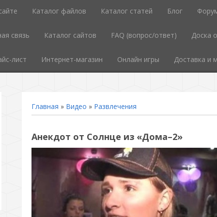
сайте
Каталог файлов
Каталог статей
Блог
Фору
ая связь
Каталог сайтов
FAQ (вопрос/ответ)
Доска 
айс-лист
Интернет-магазин
Онлайн игры
Доставка и 
Главная
»
Видео
»
Развлечения
Анекдот от Солнце из «Дома–2»