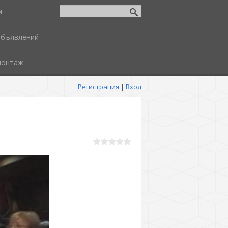
м
объявлений
монтаж
Регистрация
|
Вход