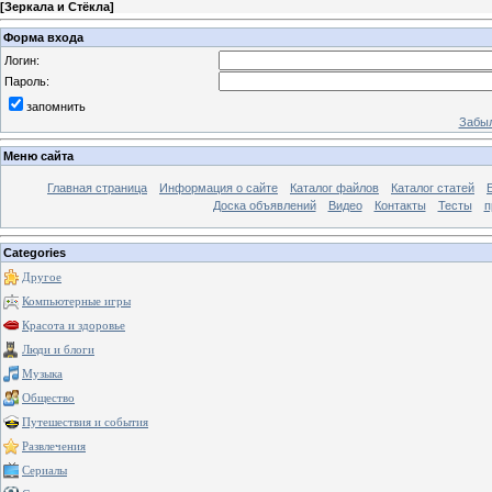
[
Зеркала и Стёкла
]
Форма входа
Логин:
Пароль:
запомнить
Забыл
Меню сайта
Главная страница
Информация о сайте
Каталог файлов
Каталог статей
Доска объявлений
Видео
Контакты
Тесты
п
Categories
Другое
Компьютерные игры
Красота и здоровье
Люди и блоги
Музыка
Общество
Путешествия и события
Развлечения
Сериалы