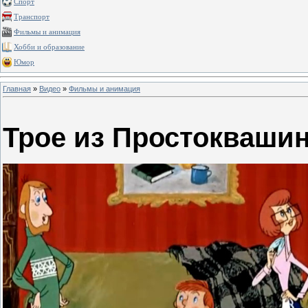
Спорт
Транспорт
Фильмы и анимация
Хобби и образование
Юмор
Главная
»
Видео
»
Фильмы и анимация
Трое из Простокваши