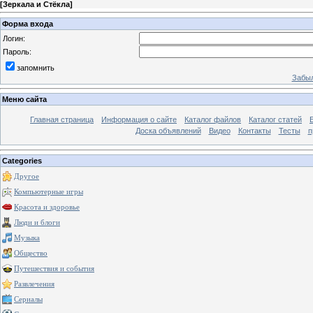
[
Зеркала и Стёкла
]
Форма входа
Логин:
Пароль:
запомнить
Забыл
Меню сайта
Главная страница
Информация о сайте
Каталог файлов
Каталог статей
Доска объявлений
Видео
Контакты
Тесты
п
Categories
Другое
Компьютерные игры
Красота и здоровье
Люди и блоги
Музыка
Общество
Путешествия и события
Развлечения
Сериалы