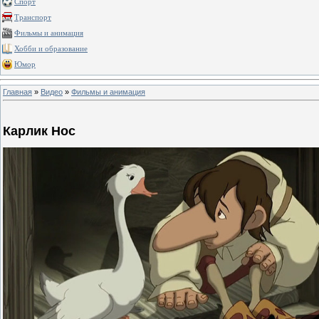
Спорт
Транспорт
Фильмы и анимация
Хобби и образование
Юмор
Главная
»
Видео
»
Фильмы и анимация
Карлик Нос