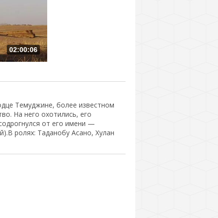
02:00:06
одце Темуджине, более известном
во. На него охотились, его
 содрогнулся от его имени —
й).В ролях: Таданобу Асано, Хулан