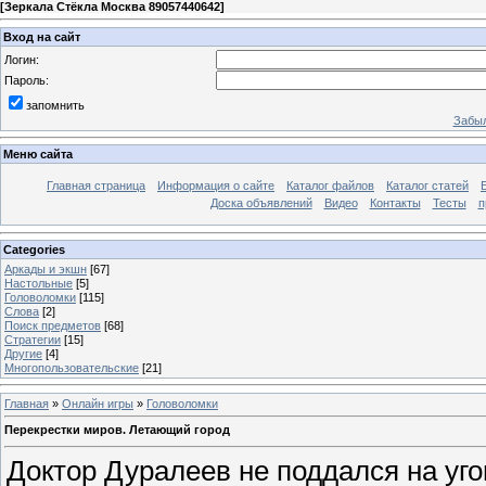
[
Зеркала Стёкла Москва 89057440642
]
Вход на сайт
Логин:
Пароль:
запомнить
Забыл
Меню сайта
Главная страница
Информация о сайте
Каталог файлов
Каталог статей
Доска объявлений
Видео
Контакты
Тесты
п
Categories
Аркады и экшн
[67]
Настольные
[5]
Головоломки
[115]
Слова
[2]
Поиск предметов
[68]
Стратегии
[15]
Другие
[4]
Многопользовательские
[21]
Главная
»
Онлайн игры
»
Головоломки
Перекрестки миров. Летающий город
Доктор Дуралеев не поддался на уг