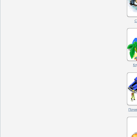
С
Кл
Почин