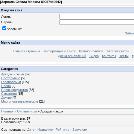
[
Зеркала Стёкла Москва 89057440642
]
Вход на сайт
Логин:
Пароль:
запомнить
Забыл
Меню сайта
Главная страница
Информация о сайте
Каталог файлов
Каталог статей
Доска объявлений
Видео
Контакты
Тесты
п
Categories
Аркады и экшн
[67]
Настольные
[5]
Головоломки
[115]
Слова
[2]
Поиск предметов
[68]
Стратегии
[15]
Другие
[4]
Многопользовательские
[21]
Главная
»
Онлайн игры
» Аркады и экшн
В категории игр
:
67
Показано игр
:
1-18
Сортировать по
:
Дате
·
Названию
·
Рейтингу
·
Запускам