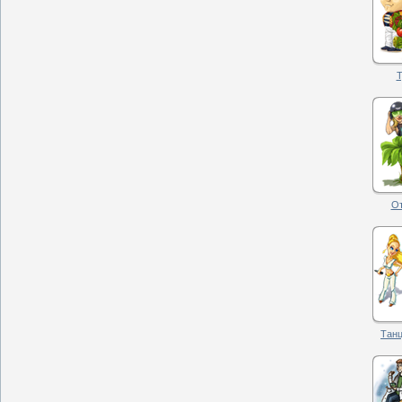
Т
От
Танц