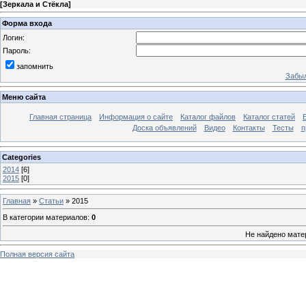
[
Зеркала и Стёкла
]
Форма входа
Логин:
Пароль:
запомнить
Забыл
Меню сайта
Главная страница
Информация о сайте
Каталог файлов
Каталог статей
Доска объявлений
Видео
Контакты
Тесты
п
Categories
2014
[6]
2015
[0]
Главная
»
Статьи
» 2015
В категории материалов
:
0
Не найдено мате
Полная версия сайта