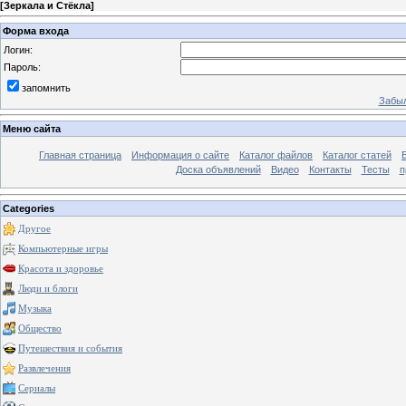
[
Зеркала и Стёкла
]
Форма входа
Логин:
Пароль:
запомнить
Забыл
Меню сайта
Главная страница
Информация о сайте
Каталог файлов
Каталог статей
Доска объявлений
Видео
Контакты
Тесты
п
Categories
Другое
Компьютерные игры
Красота и здоровье
Люди и блоги
Музыка
Общество
Путешествия и события
Развлечения
Сериалы