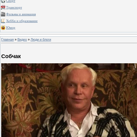
Спорт
Транспорт
Фильмы и анимация
Хобби и образование
Юмор
Главная
»
Видео
»
Люди и блоги
Собчак