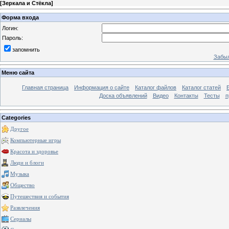
[
Зеркала и Стёкла
]
Форма входа
Логин:
Пароль:
запомнить
Забыл
Меню сайта
Главная страница
Информация о сайте
Каталог файлов
Каталог статей
Доска объявлений
Видео
Контакты
Тесты
п
Categories
Другое
Компьютерные игры
Красота и здоровье
Люди и блоги
Музыка
Общество
Путешествия и события
Развлечения
Сериалы