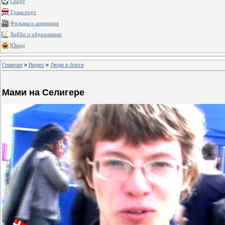
Спорт
Транспорт
Фильмы и анимация
Хобби и образование
Юмор
Главная
»
Видео
»
Люди и блоги
Мами на Селигере