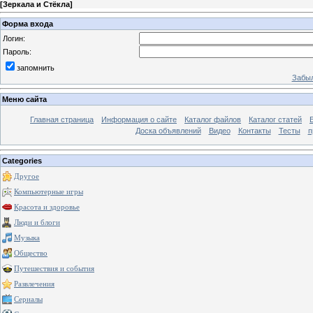
[
Зеркала и Стёкла
]
Форма входа
Логин:
Пароль:
запомнить
Забыл
Меню сайта
Главная страница
Информация о сайте
Каталог файлов
Каталог статей
Доска объявлений
Видео
Контакты
Тесты
п
Categories
Другое
Компьютерные игры
Красота и здоровье
Люди и блоги
Музыка
Общество
Путешествия и события
Развлечения
Сериалы