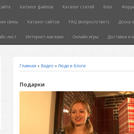
сайте
Каталог файлов
Каталог статей
Блог
Фору
ая связь
Каталог сайтов
FAQ (вопрос/ответ)
Доска 
айс-лист
Интернет-магазин
Онлайн игры
Доставка и 
Главная
»
Видео
»
Люди и блоги
Подарки