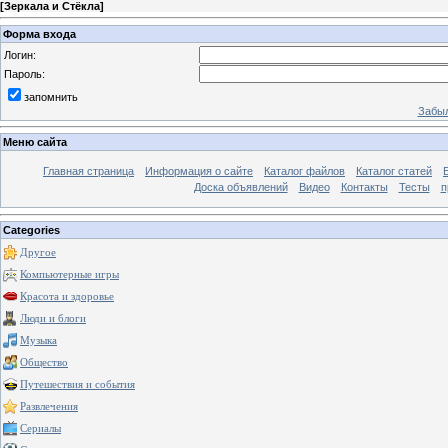
[
Зеркала и Стёкла
]
Форма входа
Логин:
Пароль:
запомнить
Забыл
Меню сайта
Главная страница
Информация о сайте
Каталог файлов
Каталог статей
Доска объявлений
Видео
Контакты
Тесты
п
Categories
Другое
Компьютерные игры
Красота и здоровье
Люди и блоги
Музыка
Общество
Путешествия и события
Развлечения
Сериалы