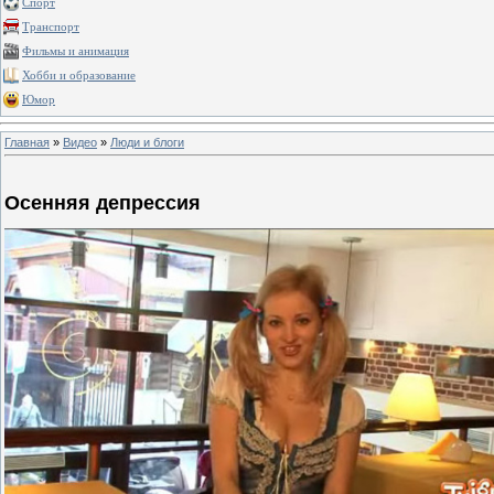
Спорт
Транспорт
Фильмы и анимация
Хобби и образование
Юмор
Главная
»
Видео
»
Люди и блоги
Осенняя депрессия