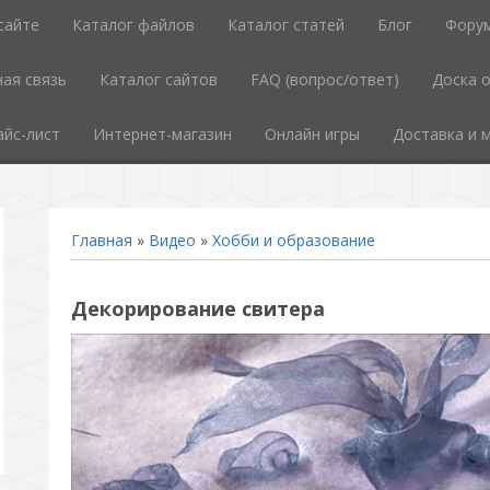
сайте
Каталог файлов
Каталог статей
Блог
Фору
ая связь
Каталог сайтов
FAQ (вопрос/ответ)
Доска 
айс-лист
Интернет-магазин
Онлайн игры
Доставка и 
Главная
»
Видео
»
Хобби и образование
Декорирование свитера