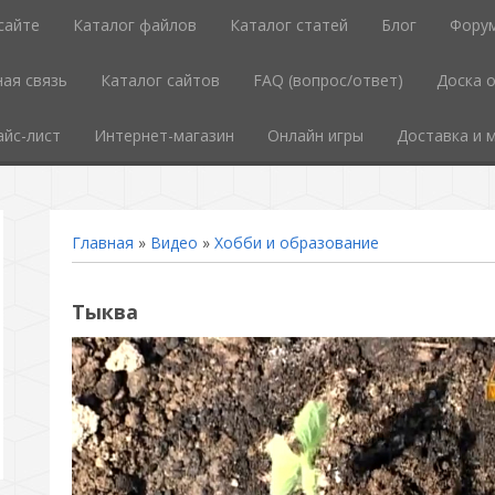
сайте
Каталог файлов
Каталог статей
Блог
Фору
ая связь
Каталог сайтов
FAQ (вопрос/ответ)
Доска 
айс-лист
Интернет-магазин
Онлайн игры
Доставка и 
Главная
»
Видео
»
Хобби и образование
Тыква