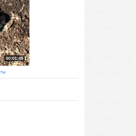
00:01:45
еты