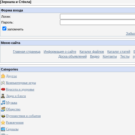
[
Зеркала и Стёкла
]
Форма входа
Логин:
Пароль:
запомнить
Забыл
Меню сайта
Главная страница
Информация о сайте
Каталог файлов
Каталог статей
Доска объявлений
Видео
Контакты
Тесты
п
Categories
Другое
Компьютерные игры
Красота и здоровье
Люди и блоги
Музыка
Общество
Путешествия и события
Развлечения
Сериалы