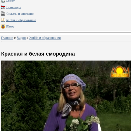
Спорт
Транспорт
Фильмы и анимация
Хобби и образование
Юмор
Главная
»
Видео
»
Хобби и образование
Красная и белая смородина