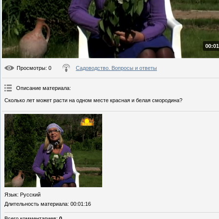
00:01
Просмотры
: 0
Садоводство. Вопросы и ответы
Описание материала
:
Сколько лет может расти на одном месте красная и белая смородина?
Язык
: Русский
Длительность материала
: 00:01:16
Всего комментариев
:
0