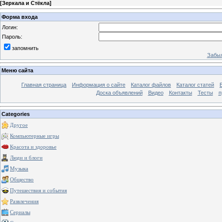
[
Зеркала и Стёкла
]
Форма входа
Логин:
Пароль:
запомнить
Забыл
Меню сайта
Главная страница
Информация о сайте
Каталог файлов
Каталог статей
Доска объявлений
Видео
Контакты
Тесты
п
Categories
Другое
Компьютерные игры
Красота и здоровье
Люди и блоги
Музыка
Общество
Путешествия и события
Развлечения
Сериалы