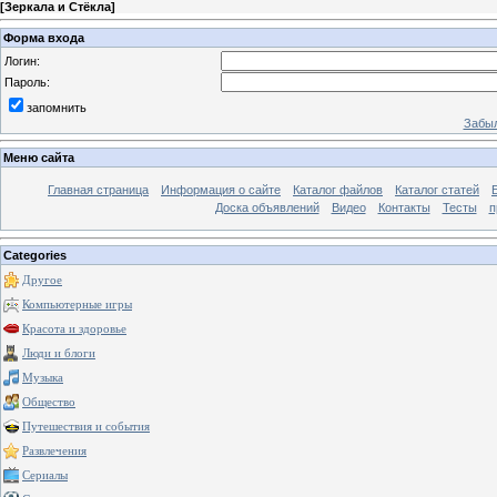
[
Зеркала и Стёкла
]
Форма входа
Логин:
Пароль:
запомнить
Забыл
Меню сайта
Главная страница
Информация о сайте
Каталог файлов
Каталог статей
Доска объявлений
Видео
Контакты
Тесты
п
Categories
Другое
Компьютерные игры
Красота и здоровье
Люди и блоги
Музыка
Общество
Путешествия и события
Развлечения
Сериалы