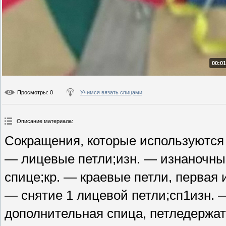
00:01
Просмотры
: 0
Учимся вязать спицами
Описание материала
:
Сокращения, которые используются в
— лицевые петли;изн. — изнаночные
спице;кр. — краевые петли, первая 
— снятие 1 лицевой петли;сп1изн. 
дополнительная спица, петледержат