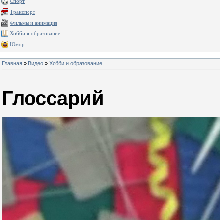
Спорт
Транспорт
Фильмы и анимация
Хобби и образование
Юмор
Главная
»
Видео
»
Хобби и образование
Глоссарий