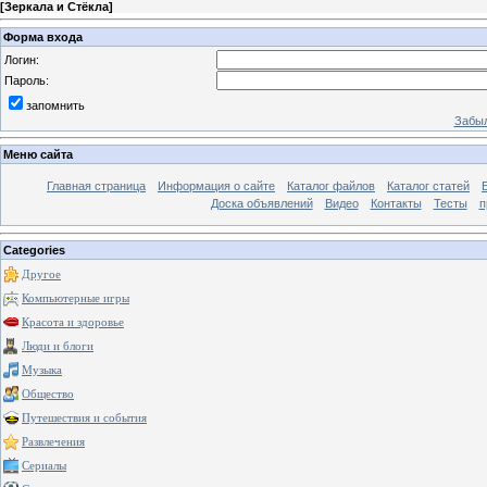
[
Зеркала и Стёкла
]
Форма входа
Логин:
Пароль:
запомнить
Забыл
Меню сайта
Главная страница
Информация о сайте
Каталог файлов
Каталог статей
Доска объявлений
Видео
Контакты
Тесты
п
Categories
Другое
Компьютерные игры
Красота и здоровье
Люди и блоги
Музыка
Общество
Путешествия и события
Развлечения
Сериалы