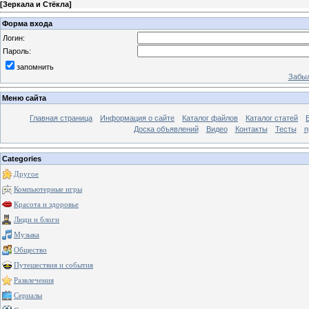
[
Зеркала и Стёкла
]
Форма входа
Логин:
Пароль:
запомнить
Забыл
Меню сайта
Главная страница
Информация о сайте
Каталог файлов
Каталог статей
Доска объявлений
Видео
Контакты
Тесты
п
Categories
Другое
Компьютерные игры
Красота и здоровье
Люди и блоги
Музыка
Общество
Путешествия и события
Развлечения
Сериалы