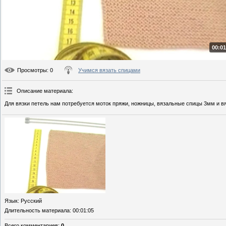
00:01
Просмотры
: 0
Учимся вязать спицами
Описание материала
:
Для вязки петель нам потребуется моток пряжи, ножницы, вязальные спицы 3мм и вя
Язык
: Русский
Длительность материала
: 00:01:05
Всего комментариев
:
0