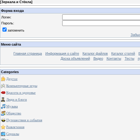
[
Зеркала и Стёкла
]
Форма входа
Логин:
Пароль:
запомнить
Забыл
Меню сайта
Главная страница
Информация о сайте
Каталог файлов
Каталог статей
Доска объявлений
Видео
Контакты
Тесты
п
Categories
Другое
Компьютерные игры
Красота и здоровье
Люди и блоги
Музыка
Общество
Путешествия и события
Развлечения
Сериалы