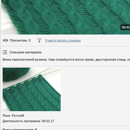
00:01
Просмотры
: 0
Учимся вязать спицами
Описание материала
:
Вязка переплетенной резинки. Нам потребуется моток пряжи, двусторонняя спица, н
Язык
: Русский
Длительность материала
: 00:01:17
Всего комментариев
:
0