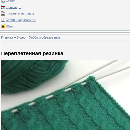
Спорт
Транспорт
Фильмы и анимация
Хобби и образование
Юмор
Главная
»
Видео
»
Хобби и образование
Переплетенная резинка