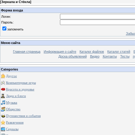
[
Зеркала и Стёкла
]
Форма входа
Логин:
Пароль:
запомнить
Забыл
Меню сайта
Главная страница
Информация о сайте
Каталог файлов
Каталог статей
Доска объявлений
Видео
Контакты
Тесты
п
Categories
Другое
Компьютерные игры
Красота и здоровье
Люди и блоги
Музыка
Общество
Путешествия и события
Развлечения
Сериалы