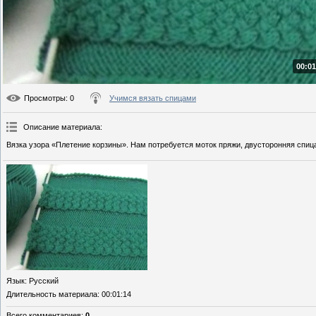
00:01
Просмотры
: 0
Учимся вязать спицами
Описание материала
:
Вязка узора «Плетение корзины». Нам потребуется моток пряжи, двусторонняя спиц
Язык
: Русский
Длительность материала
: 00:01:14
Всего комментариев
:
0