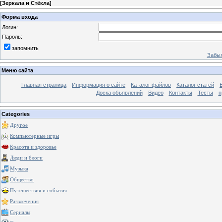
[
Зеркала и Стёкла
]
Форма входа
Логин:
Пароль:
запомнить
Забыл
Меню сайта
Главная страница
Информация о сайте
Каталог файлов
Каталог статей
Доска объявлений
Видео
Контакты
Тесты
п
Categories
Другое
Компьютерные игры
Красота и здоровье
Люди и блоги
Музыка
Общество
Путешествия и события
Развлечения
Сериалы