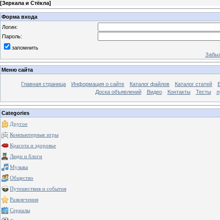
[
Зеркала и Стёкла
]
Форма входа
Логин:
Пароль:
запомнить
Забыл
Меню сайта
Главная страница
Информация о сайте
Каталог файлов
Каталог статей
Доска объявлений
Видео
Контакты
Тесты
п
Categories
Другое
Компьютерные игры
Красота и здоровье
Люди и блоги
Музыка
Общество
Путешествия и события
Развлечения
Сериалы