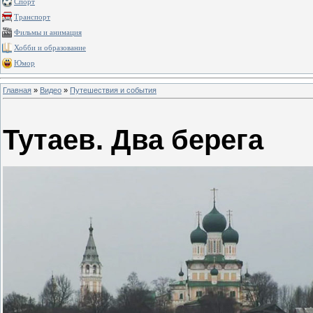
Спорт
Транспорт
Фильмы и анимация
Хобби и образование
Юмор
Главная
»
Видео
»
Путешествия и события
Тутаев. Два берега