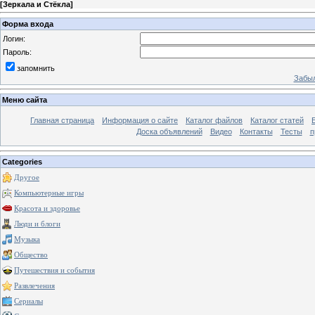
[
Зеркала и Стёкла
]
Форма входа
Логин:
Пароль:
запомнить
Забыл
Меню сайта
Главная страница
Информация о сайте
Каталог файлов
Каталог статей
Доска объявлений
Видео
Контакты
Тесты
п
Categories
Другое
Компьютерные игры
Красота и здоровье
Люди и блоги
Музыка
Общество
Путешествия и события
Развлечения
Сериалы