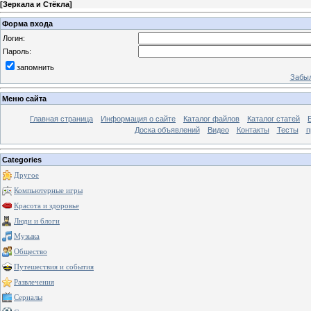
[
Зеркала и Стёкла
]
Форма входа
Логин:
Пароль:
запомнить
Забыл
Меню сайта
Главная страница
Информация о сайте
Каталог файлов
Каталог статей
Доска объявлений
Видео
Контакты
Тесты
п
Categories
Другое
Компьютерные игры
Красота и здоровье
Люди и блоги
Музыка
Общество
Путешествия и события
Развлечения
Сериалы