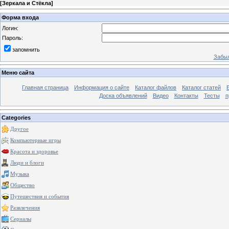
[
Зеркала и Стёкла
]
Форма входа
Логин:
Пароль:
запомнить
Забыл
Меню сайта
Главная страница
Информация о сайте
Каталог файлов
Каталог статей
Доска объявлений
Видео
Контакты
Тесты
п
Categories
Другое
Компьютерные игры
Красота и здоровье
Люди и блоги
Музыка
Общество
Путешествия и события
Развлечения
Сериалы