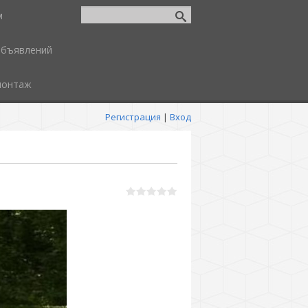
м
объявлений
монтаж
Регистрация
|
Вход