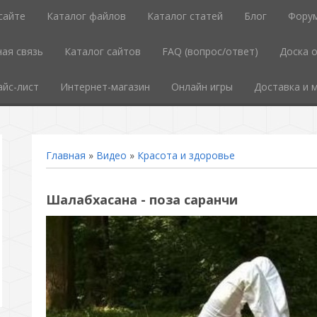
сайте
Каталог файлов
Каталог статей
Блог
Фору
ая связь
Каталог сайтов
FAQ (вопрос/ответ)
Доска 
айс-лист
Интернет-магазин
Онлайн игры
Доставка и 
Главная
»
Видео
»
Красота и здоровье
Шалабхасана - поза саранчи