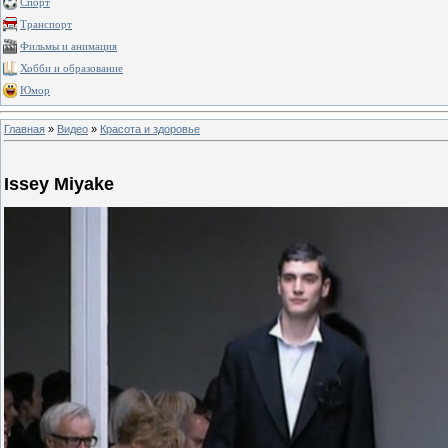
Спорт
Транспорт
Фильмы и анимация
Хобби и образование
Юмор
Главная
»
Видео
»
Красота и здоровье
Issey Miyake