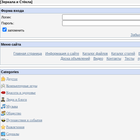
[
Зеркала и Стёкла
]
Форма входа
Логин:
Пароль:
запомнить
Забыл
Меню сайта
Главная страница
Информация о сайте
Каталог файлов
Каталог статей
Доска объявлений
Видео
Контакты
Тесты
п
Categories
Другое
Компьютерные игры
Красота и здоровье
Люди и блоги
Музыка
Общество
Путешествия и события
Развлечения
Сериалы