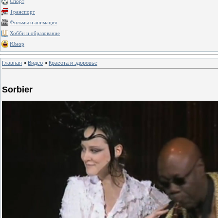
Спорт
Транспорт
Фильмы и анимация
Хобби и образование
Юмор
Главная
»
Видео
»
Красота и здоровье
Sorbier