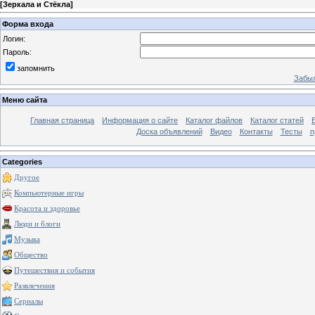
[
Зеркала и Стёкла
]
Форма входа
Логин:
Пароль:
запомнить
Забыл
Меню сайта
Главная страница
Информация о сайте
Каталог файлов
Каталог статей
Доска объявлений
Видео
Контакты
Тесты
п
Categories
Другое
Компьютерные игры
Красота и здоровье
Люди и блоги
Музыка
Общество
Путешествия и события
Развлечения
Сериалы