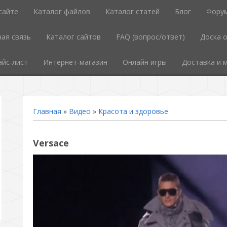
сайте
Каталог файлов
Каталог статей
Блог
Фору
ая связь
Каталог сайтов
FAQ (вопрос/ответ)
Доска 
айс-лист
Интернет-магазин
Онлайн игры
Доставка и 
Главная
»
Видео
»
Красота и здоровье
Versace