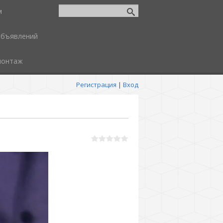
м
объявлений
монтаж
Регистрация
|
Вход