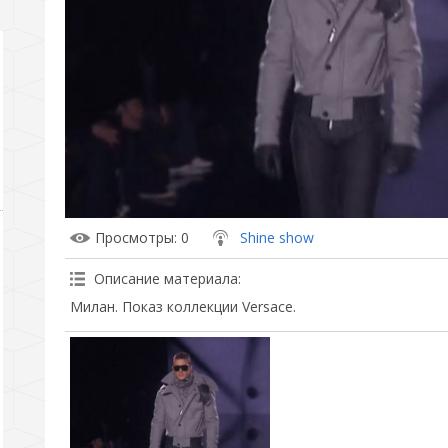
Просмотры
: 0
Shine show
Описание материала
:
Милан. Показ коллекции Versace.