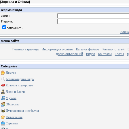
[
Зеркала и Стёкла
]
Форма входа
Логин:
Пароль:
запомнить
Забыл
Меню сайта
Главная страница
Информация о сайте
Каталог файлов
Каталог статей
Доска объявлений
Видео
Контакты
Тесты
п
Categories
Другое
Компьютерные игры
Красота и здоровье
Люди и блоги
Музыка
Общество
Путешествия и события
Развлечения
Сериалы