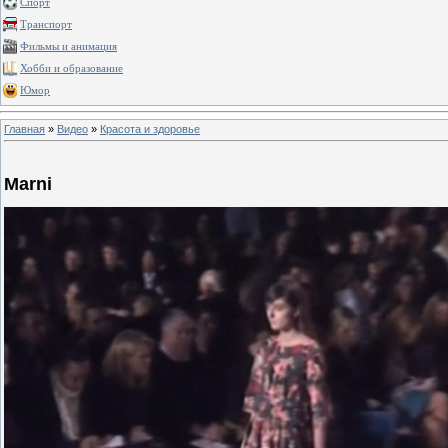
Спорт
Транспорт
Фильмы и анимация
Хобби и образование
Юмор
Главная
»
Видео
»
Красота и здоровье
Marni