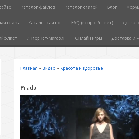
сайте
Каталог файлов
Каталог статей
Блог
Фору
ая связь
Каталог сайтов
FAQ (вопрос/ответ)
Доска 
айс-лист
Интернет-магазин
Онлайн игры
Доставка и 
Главная
»
Видео
»
Красота и здоровье
Prada