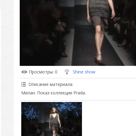
Просмотры
: 0
Shine show
Описание материала
:
Милан. Показ коллекции Prada.