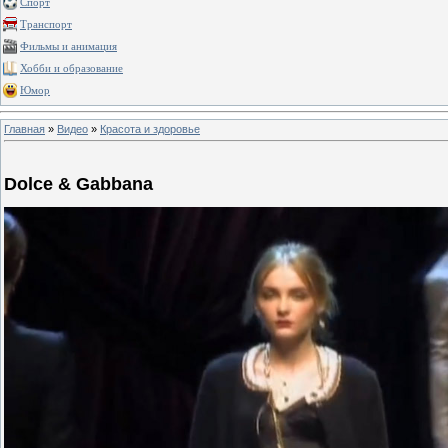
Спорт
Транспорт
Фильмы и анимация
Хобби и образование
Юмор
Главная
»
Видео
»
Красота и здоровье
Dolce & Gabbana