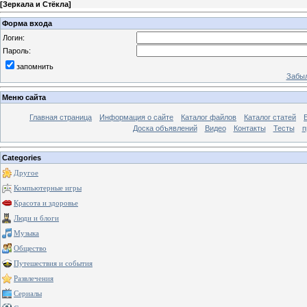
[
Зеркала и Стёкла
]
Форма входа
Логин:
Пароль:
запомнить
Забыл
Меню сайта
Главная страница
Информация о сайте
Каталог файлов
Каталог статей
Доска объявлений
Видео
Контакты
Тесты
п
Categories
Другое
Компьютерные игры
Красота и здоровье
Люди и блоги
Музыка
Общество
Путешествия и события
Развлечения
Сериалы