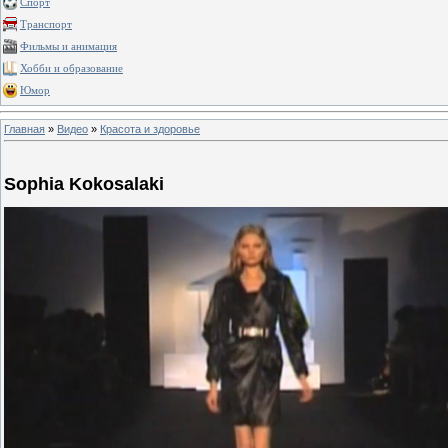
Спорт
Транспорт
Фильмы и анимация
Хобби и образование
Юмор
Главная
»
Видео
»
Красота и здоровье
Sophia Kokosalaki