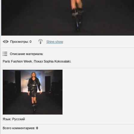
Просмотры
: 0
Shine show
Описание материала
:
Paris Fashion Week. Показ Sophia Kokosalaki.
Язык
: Русский
Всего комментариев
:
0