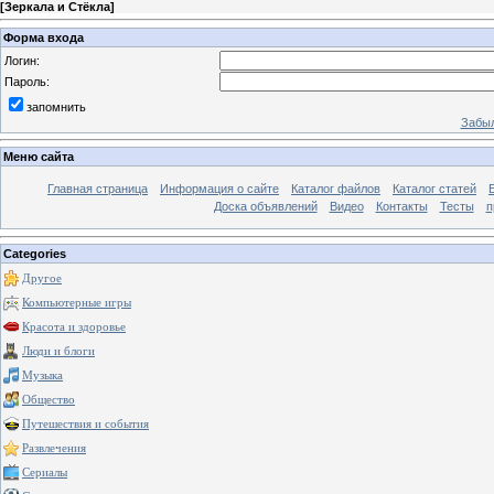
[
Зеркала и Стёкла
]
Форма входа
Логин:
Пароль:
запомнить
Забыл
Меню сайта
Главная страница
Информация о сайте
Каталог файлов
Каталог статей
Доска объявлений
Видео
Контакты
Тесты
п
Categories
Другое
Компьютерные игры
Красота и здоровье
Люди и блоги
Музыка
Общество
Путешествия и события
Развлечения
Сериалы