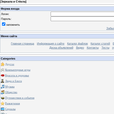
[
Зеркала и Стёкла
]
Форма входа
Логин:
Пароль:
запомнить
Забыл
Меню сайта
Главная страница
Информация о сайте
Каталог файлов
Каталог статей
Доска объявлений
Видео
Контакты
Тесты
п
Categories
Другое
Компьютерные игры
Красота и здоровье
Люди и блоги
Музыка
Общество
Путешествия и события
Развлечения
Сериалы