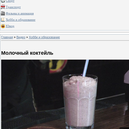
Спорт
Транспорт
Фильмы и анимация
Хобби и образование
Юмор
Главная
»
Видео
»
Хобби и образование
Молочный коктейль