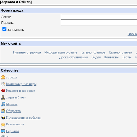
[
Зеркала и Стёкла
]
Форма входа
Логин:
Пароль:
запомнить
Забыл
Меню сайта
Главная страница
Информация о сайте
Каталог файлов
Каталог статей
Доска объявлений
Видео
Контакты
Тесты
п
Categories
Другое
Компьютерные игры
Красота и здоровье
Люди и блоги
Музыка
Общество
Путешествия и события
Развлечения
Сериалы