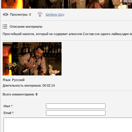
00:02
Просмотры
: 0
Шейкер Шоу
Описание материала
:
Простейший напиток, который не содержит алкоголя.Состав:сок одного лайма;один я
Язык
: Русский
Длительность материала
: 00:02:14
Всего комментариев
:
0
Имя *:
Email *: