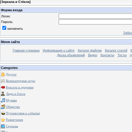
[
Зеркала и Стёкла
]
Форма входа
Логин:
Пароль:
запомнить
Забыл
Меню сайта
Главная страница
Информация о сайте
Каталог файлов
Каталог статей
Доска объявлений
Видео
Контакты
Тесты
п
Categories
Другое
Компьютерные игры
Красота и здоровье
Люди и блоги
Музыка
Общество
Путешествия и события
Развлечения
Сериалы