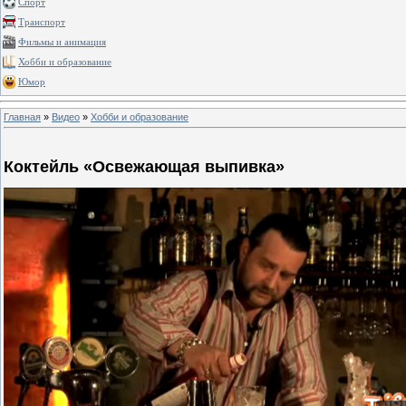
Спорт
Транспорт
Фильмы и анимация
Хобби и образование
Юмор
Главная
»
Видео
»
Хобби и образование
Коктейль «Освежающая выпивка»