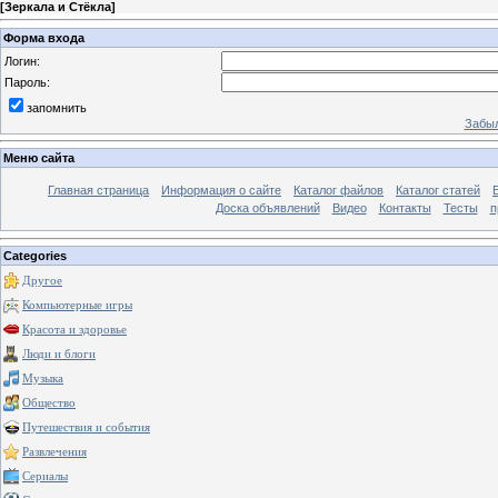
[
Зеркала и Стёкла
]
Форма входа
Логин:
Пароль:
запомнить
Забыл
Меню сайта
Главная страница
Информация о сайте
Каталог файлов
Каталог статей
Доска объявлений
Видео
Контакты
Тесты
п
Categories
Другое
Компьютерные игры
Красота и здоровье
Люди и блоги
Музыка
Общество
Путешествия и события
Развлечения
Сериалы