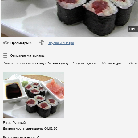
00:01
Просмотры
: 0
Вкусно и быстро
Описание материала
:
Ролл «Тэка-маки» из тунца.Состав:тунец — 1 кусочек;нори — 1/2 листа;рис — 50 гр;
Язык
: Русский
Длительность материала
: 00:01:16
Всего комментариев
:
0