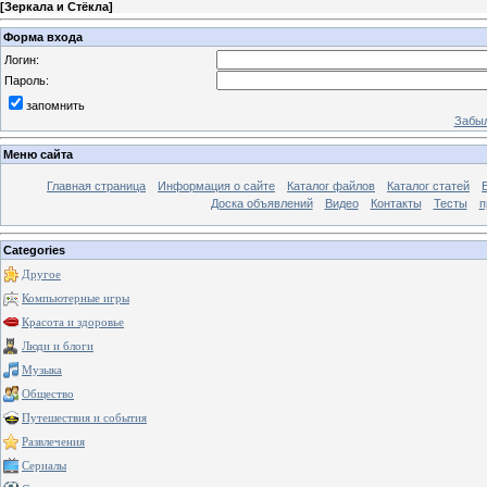
[
Зеркала и Стёкла
]
Форма входа
Логин:
Пароль:
запомнить
Забыл
Меню сайта
Главная страница
Информация о сайте
Каталог файлов
Каталог статей
Доска объявлений
Видео
Контакты
Тесты
п
Categories
Другое
Компьютерные игры
Красота и здоровье
Люди и блоги
Музыка
Общество
Путешествия и события
Развлечения
Сериалы