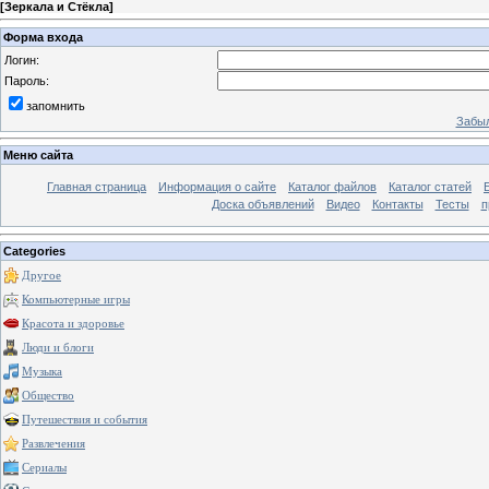
[
Зеркала и Стёкла
]
Форма входа
Логин:
Пароль:
запомнить
Забыл
Меню сайта
Главная страница
Информация о сайте
Каталог файлов
Каталог статей
Доска объявлений
Видео
Контакты
Тесты
п
Categories
Другое
Компьютерные игры
Красота и здоровье
Люди и блоги
Музыка
Общество
Путешествия и события
Развлечения
Сериалы