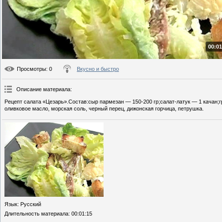
00:01
Просмотры
: 0
Вкусно и быстро
Описание материала
:
Рецепт салата «Цезарь».Состав:сыр пармезан — 150-200 гр;салат-латук — 1 качан;г
оливковое масло, морская соль, черный перец, дижонская горчица, петрушка.
Язык
: Русский
Длительность материала
: 00:01:15